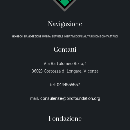
Navigazione
HOME
CHI SIAMO
SEZIONE UMBRA
I SERVIZI
LE INIZIATIVE
COME AIUTARCI
COME CONTATTARCI
Contatti
Via Bartolomeo Bizio, 1
36023 Costozza di Longare, Vicenza
tel: 0444555557
mail:
consulenze@birdfoundation.org
Fondazione