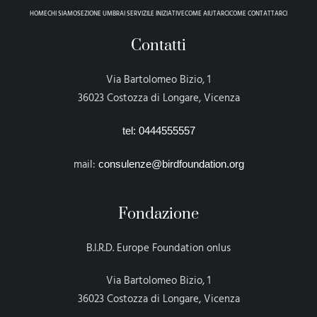
HOME
CHI SIAMO
SEZIONE UMBRA
I SERVIZI
LE INIZIATIVE
COME AIUTARCI
COME CONTATTARCI
Contatti
Via Bartolomeo Bizio, 1
36023 Costozza di Longare, Vicenza
tel: 0444555557
mail:
consulenze@birdfoundation.org
Fondazione
B.I.R.D. Europe Foundation onlus
Via Bartolomeo Bizio, 1
36023 Costozza di Longare, Vicenza